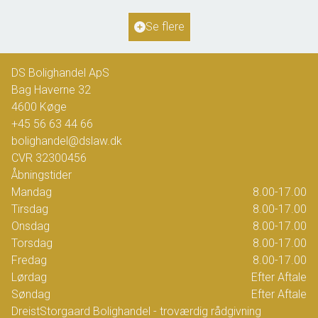
Ejendomstype
Villa
Se flere
2.425.000 kr.
DS Bolighandel ApS
Bag Haverne 32
4600
Køge
+45 56 63 44 66
bolighandel@dslaw.dk
CVR
32300456
Åbningstider
Mandag
8.00-17.00
Tirsdag
8.00-17.00
Onsdag
8.00-17.00
Torsdag
8.00-17.00
Fredag
8.00-17.00
Lørdag
Efter Aftale
Søndag
Efter Aftale
DreistStorgaard Bolighandel - troværdig rådgivning