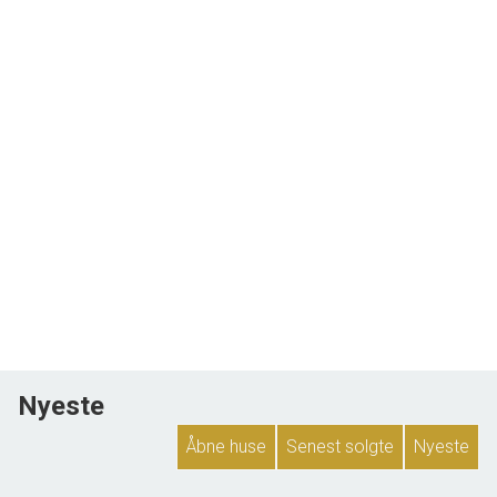
Nyeste
Åbne huse
Senest solgte
Nyeste