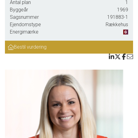
Antal plan
1
udendørslivet.
Byggeår
1969
Sagsnummer
191883-1
Hjemmet breder sig over 69 veldisponerede kvadratmeter i ét
Ejendomstype
Rækkehus
plan. Ved ankomst træder du ind i det kombinerede køkken og
Energimærke
bryggers, hvor der er plads til vaskefaciliteter. Køkkenet fremstår
moderne med grebsfrie, lyse elementer og god opbevaringsplads.
Det åbne rumforløb fører videre til stuen, der med sin
Bestil vurdering
rummelighed og store vinduespartier skaber en lys og indbydende
atmosfære. Brændeovnen fuldender hyggen på kølige dage.
Boligen rummer to regulære værelser, hvoraf det ene er ideelt
som soveværelse, mens det andet kan anvendes som kontor,
børneværelse eller hobbyrum alt efter behov. Dertil kommer et
godt badeværelse med bruseafsnit.
Udendørs venter et hyggeligt gårdhavemiljø mod syd, hvor du kan
nyde solen dagen lang. Herudover får du en carport og et praktisk
skur til opbevaring. Baghaven kræver minimal vedligeholdelse og
rummer en skøn terrasse samt et drivhus, der forlænger